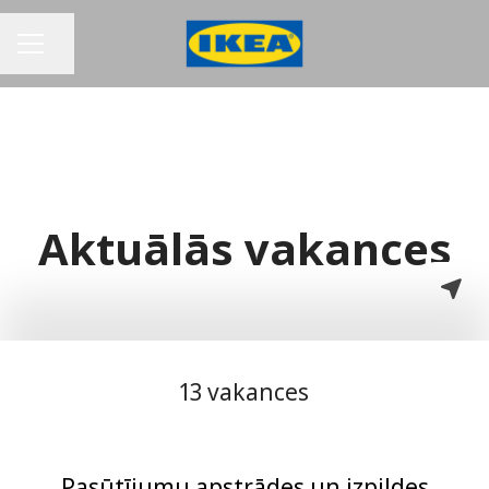
Dalīties ar lapu
KARJERAS IZVĒLNE
Aktuālās vakances
13 vakances
Pasūtījumu apstrādes un izpildes