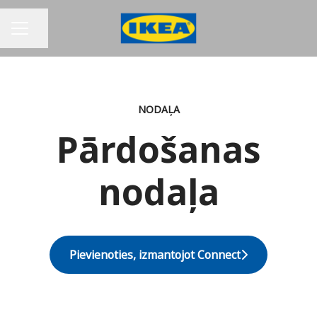
Dalīties ar lapu
KARJERAS IZVĒLNE
NODAĻA
Pārdošanas
nodaļa
Pievienoties, izmantojot Connect