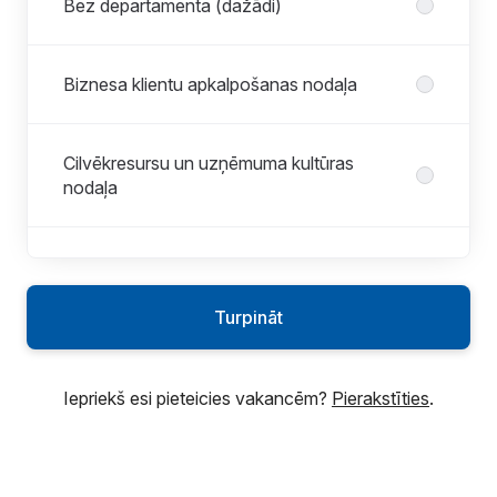
Bez departamenta (dažādi)
Biznesa klientu apkalpošanas nodaļa
Cilvēkresursu un uzņēmuma kultūras
nodaļa
Dzīvojamās istabas mēbeļu nodaļa
Turpināt
E-komercijas nodaļa
Iepriekš esi pieteicies vakancēm?
Pierakstīties
.
Ēdināšanas nodaļa